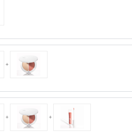
+
+
+