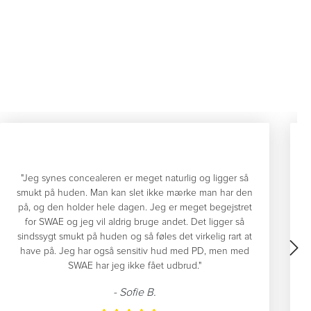
"Jeg synes concealeren er meget naturlig og ligger så
smukt på huden. Man kan slet ikke mærke man har den
dæ
på, og den holder hele dagen. Jeg er meget begejstret
f
for SWAE og jeg vil aldrig bruge andet. Det ligger så
sindssygt smukt på huden og så føles det virkelig rart at
have på. Jeg har også sensitiv hud med PD, men med
SWAE har jeg ikke fået udbrud."
- Sofie B.