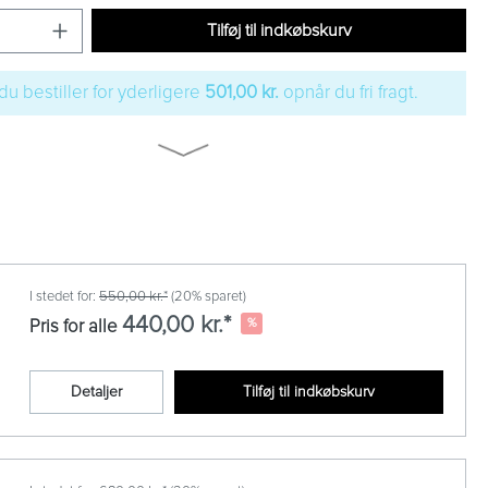
Tilføj til indkøbskurv
du bestiller for yderligere
501,00 kr.
opnår du fri fragt.
I stedet for:
550,00 kr.*
(20% sparet)
440,00 kr.*
%
Pris for alle
Detaljer
Tilføj til indkøbskurv