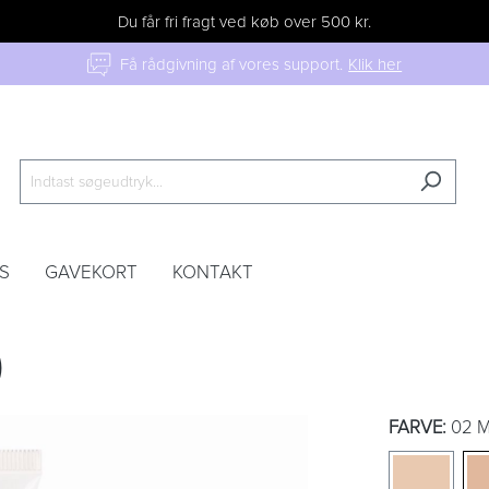
Du får fri fragt ved køb over 500 kr.
Få rådgivning af vores support.
Klik her
S
GAVEKORT
KONTAKT
)
FARVE:
02 