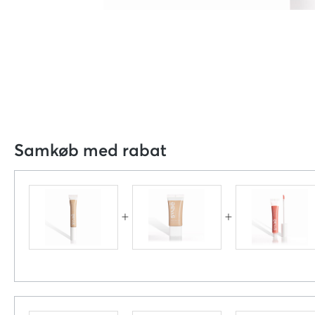
Samkøb med rabat
+
+