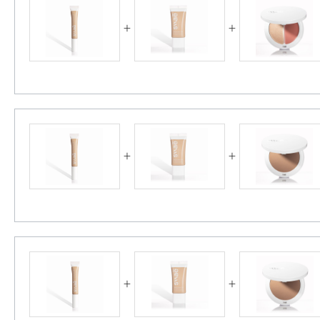
+
+
+
+
+
+