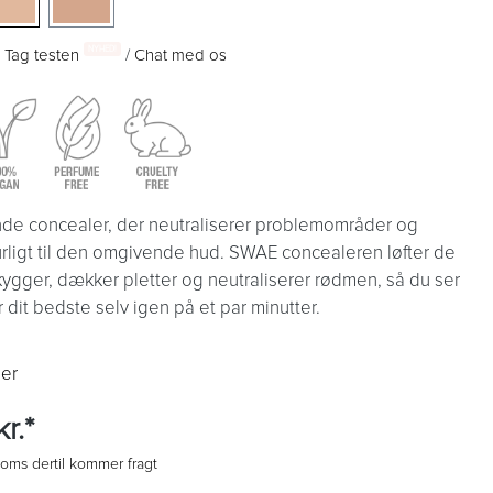
NYHED!
:
Tag testen
/
Chat med os
de concealer, der neutraliserer problemområder og
rligt til den omgivende hud. SWAE concealeren løfter de
gger, dækker pletter og neutraliserer rødmen, så du ser
r dit bedste selv igen på et par minutter.
er
r.*
 moms dertil kommer fragt