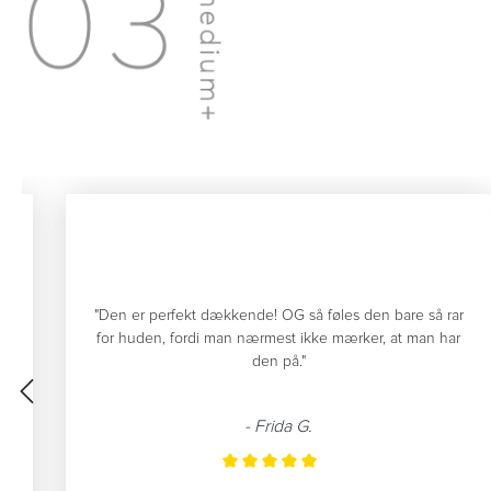
"Den er perfekt dækkende! OG så føles den bare så rar
dt
for huden, fordi man nærmest ikke mærker, at man har
en
den på."
."
- Frida G.