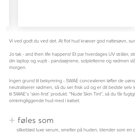
Vi ved godt du ved det. At flot hud kræver god nattesøvn, s
Jo tak - and then life happens! Et par hverdages UV stråler, str
din laptop og vupti - pandaøjnene, solpletterne og rødmen slå
morgen.
Ingen grund til bekymring - SWAE concealeren løfter de uøn
neutraliserer rødmen, så du ser frisk ud og er dit bedste selv 
til SWAE’s ‘skin-first’ produkt: “Nude Skin Tint”, så du får fug
omkringliggende hud med i købet.
+
føles som
silkeblød luxe serum, smelter på huden, blender som en