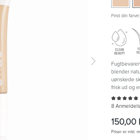
Find din farve
Fugtbevaren
blender natu
uønskede sky
frisk ud og e
8 Anmeldels
150,00 k
Priser er inkl.