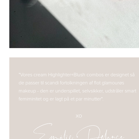
"Vores cream Highlighter+Blush combos er designet så
de passer til scandi fortolkningen af flot glamourøs
makeup - den er underspillet, selvsikker, udstråler smart
femiminitet og er lagt på et par minutter".
xo