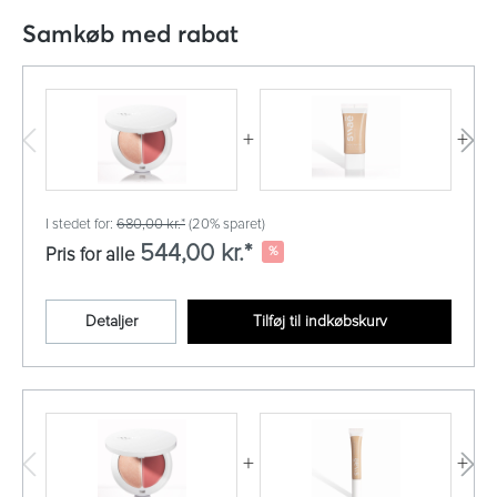
Samkøb med rabat
+
+
I stedet for:
680,00 kr.*
(20% sparet)
544,00 kr.*
%
Pris for alle
Detaljer
Tilføj til indkøbskurv
+
+