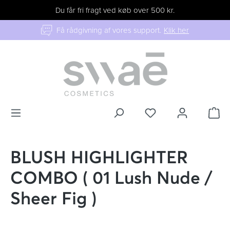
Du får fri fragt ved køb over 500 kr.
Få rådgivning af vores support.
Klik her
BLUSH HIGHLIGHTER
COMBO ( 01 Lush Nude /
Sheer Fig )